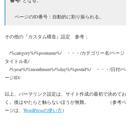
番号/
”となる。
ページのID番号：自動的に割り振られる。
その他の『カスタム構造』設定 参考；
/%category%/%postname%/ ・・・/カテゴリー名/ページ
タイトル名/
/%year%/%monthnum%/%day%/%postid%/ ・・・/日付/ペ
ージID/
以上、パーマリンク設定は、サイト作成の最初で決めてお
く。後はやたらと触らないほうが無難。 （参考ペ
ージは、
WordPressの使い方
）