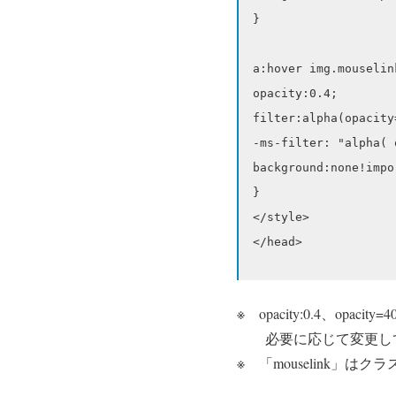
}

a:hover img.mouselink
opacity:0.4;

filter:alpha(opacity=
-ms-filter: "alpha( 
background:none!impor
}

</style>

※ opacity:0.4、opa
必要に応じて変更し
※ 「mouselink」はク