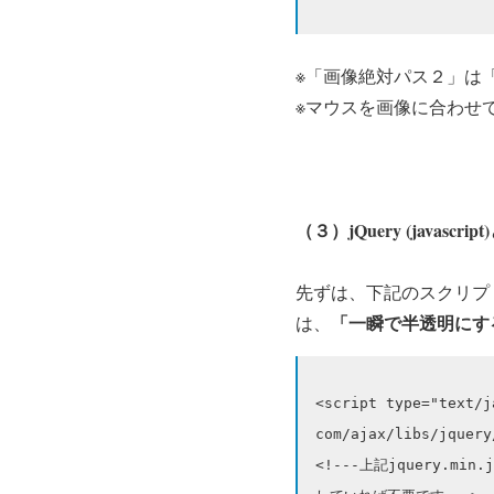
※「画像絶対パス２」は
※マウスを画像に合わせ
（３）jQuery (jav
先ずは、下記のスクリプ
「一瞬で半透明にす
は、
<script type="text/j
com/ajax/libs/jquery
<!---上記jquery.m