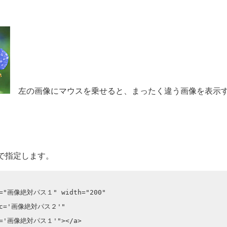
左の画像にマウスを乗せると、まったく違う画像を表示
グで指定します。
rc="画像絶対パス１" width="200" 

src='画像絶対パス２'" 

rc='画像絶対パス１'"></a>