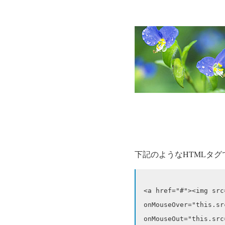
下記のようなHTMLタ
<a href="#"><img s
onMouseOver="this.
onMouseOut="this.s