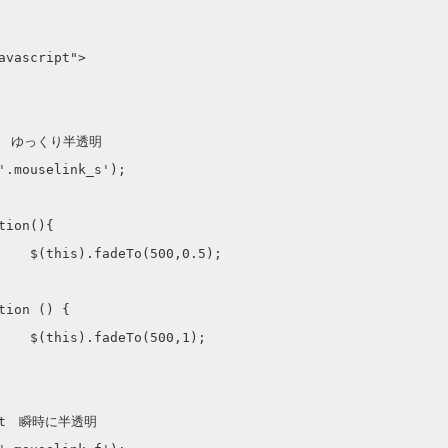
avascript">

.5);

,1);
