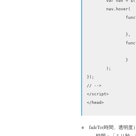
	var nav = $('.mouselink_f');

	nav.hover(

		function(){

			$(this).fadeTo(0,0
		},

		function () {

			$(this).fadeTo(0,
		}

	);

});

// -->

</script>

※ fadeTo(時間、透
時間：「ミリ秒」100