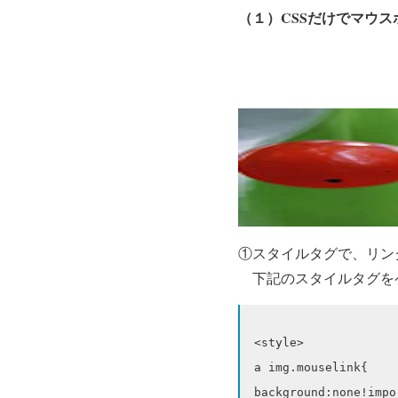
（１）CSSだけでマウ
①スタイルタグで、リン
下記のスタイルタグをペ
<style>

a img.mouselink{

background:none!impor