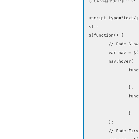
していれば不要です--->

<script type="text/j
<!--

$(function() {

	// Fade Slow　ゆっくり半透明

	var nav = $('.mouselink_s');

	nav.hover(

		function(){

			$(this).fadeTo(500,0
		},

		function () {

			$(this).fadeTo(500
		}

	);

	// Fade First　瞬時に半透明
