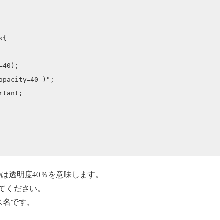
{

40);

opacity=40 )";

tant;

city=40は透明度40％を意味します。
てください。
ラス名です。